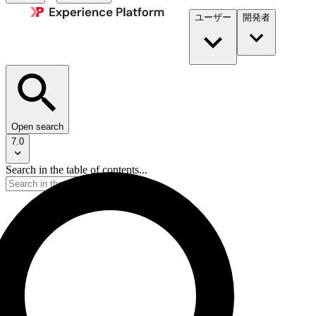
ユーザー
開発者​
Open search
7.0
Search in the table of contents...