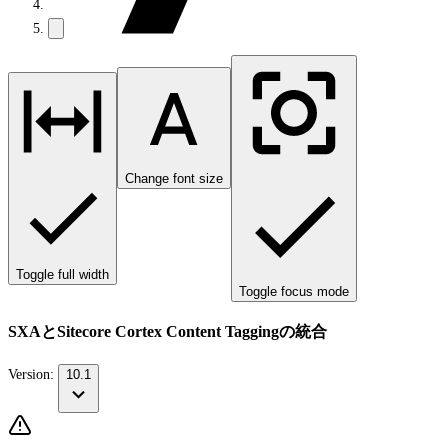
Change font size
Toggle full width
Toggle focus mode
SXAとSitecore Cortex Content Taggingの統合
Version:
10.1