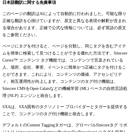
日本語翻訳に関する免責事項
このページの翻訳はAIによって自動的に行われました。可能な限り
正確な翻訳を心掛けていますが、原文と異なる表現や解釈が含まれ
る場合があります。正確で公式な情報については、必ず英語の原文
をご参照ください。
ページにタグを付けると、ページを分類し、同じタグを含むアイテ
ムを簡単に検索して見つけることができる優れた方法です。Sitecore
Cortex™ コンテンツ タグ機能では、コンテンツで言及されている
人、場所、会社、事実、イベントに簡単かつ正確にタグを付けるこ
とができます。これにより、コンテンツの価値、アクセシビリテ
ィ、相互運用性が向上します。コンテンツのタグ付け機能は、
Sitecore CMSをOpen Calaisなどの機械学習 (ML) ベースの自然言語処
理 (NLP) エンジンと統合します。
SXAは、SXA固有のタクソノミー プロバイダーとタガーを提供する
ことで、コンテンツのタグ付け機能と統合します。
デフォルトのContent Taggingタガーは、グローバルSitecoreタグ リポ