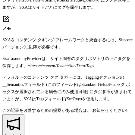
ジトリ (
/sitecore/system/Settings/Buckets/TagRepository
) にタグを保存し
ますが、SXAはサイトごとにタグを保存します。
メモ
SXAをコンテンツ タギング フレームワークと統合するには、Sitecore
バージョン9.1以降が必要です。
SxaTaxonomyProvider
は、サイト固有のタグリポジトリの下にタグを
保存します。
/sitecore/content/Tenant/Site/Data/Tags
デフォルトのコンテンツ タグ タガーには、
Tagging
セクションの
__Semantics
フィールド (このフィールドは
Standard Fields
チェック ボ
ックスが選択されている場合にのみ使用可能) にタグ参照が含まれて
いますが、SXAは
Tags
フィールド
(SxaTags)
を使用します。
この記事を改善するための提案がある場合は、
お知らせください!