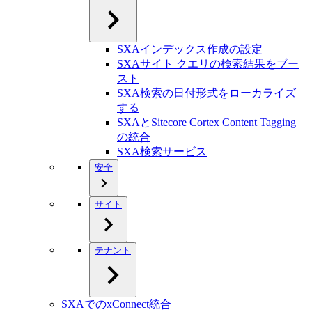
SXAインデックス作成の設定
SXAサイト クエリの検索結果をブー
スト
SXA検索の日付形式をローカライズ
する
SXAとSitecore Cortex Content Tagging
の統合
SXA検索サービス
安全
サイト
テナント
SXAでのxConnect統合