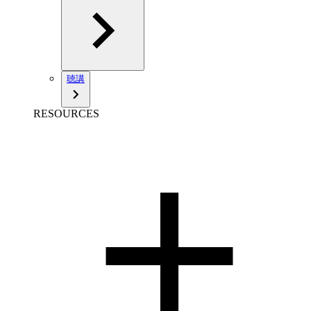
聴講
RESOURCES