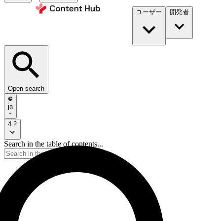
ユーザー
開発者​
Open search
ja
4.2
Search in the table of contents...