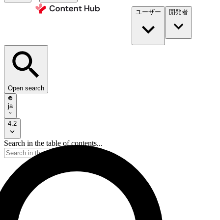
ユーザー
開発者​
Open search
ja
4.2
Search in the table of contents...