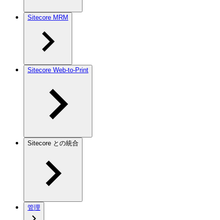
Sitecore MRM
Sitecore Web-to-Print
Sitecore との統合
管理