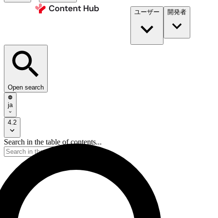
ユーザー
開発者​
Open search
ja
4.2
Search in the table of contents...