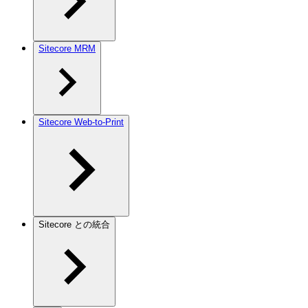
Sitecore MRM
Sitecore Web-to-Print
Sitecore との統合