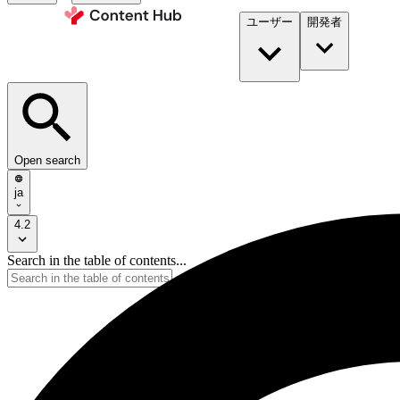
ユーザー
開発者​
Open search
ja
4.2
Search in the table of contents...