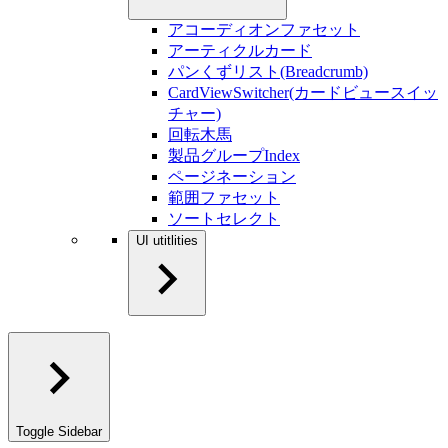
アコーディオンファセット
アーティクルカード
パンくずリスト(Breadcrumb)
CardViewSwitcher(カードビュースイッ
チャー)
回転木馬
製品グループIndex
ページネーション
範囲ファセット
ソートセレクト
UI utitlities
Toggle Sidebar