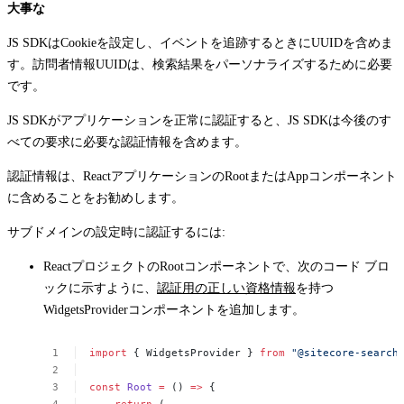
大事な
JS SDKはCookieを設定し、イベントを追跡するときにUUIDを含めま
す。訪問者情報UUIDは、検索結果をパーソナライズするために必要
です。
JS SDKがアプリケーションを正常に認証すると、JS SDKは今後のす
べての要求に必要な認証情報を含めます。
認証情報は、Reactアプリケーションの
Root
または
App
コンポーネント
に含めることをお勧めします。
サブドメインの設定時に認証するには:
Reactプロジェクトの
Root
コンポーネントで、次のコード ブロ
ックに示すように、
認証用の正しい資格情報
を持つ
WidgetsProvider
コンポーネントを追加します。
import
{
WidgetsProvider
}
from
"@sitecore-search
const
Root
=
()
=>
{
return
(