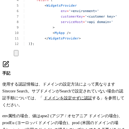
<
WidgetsProvider
env
=
'<environment>'
customerKey
=
'<customer
key>'
serviceHost
=
'<api
domain>'
>
<
MyApp
/>
</
WidgetsProvider
>
)};
手記
使用する認証情報は、ドメインの設定方法によって異なります
Sitecore Search。サブドメインがSearchで設定されていない場合の認
証手順については、「
ドメインを設定せずに認証
する」を参照して
ください。
env
属性の場合、値は
apse2
(アジア / オセアニア ドメインの場合)、
prodEu
(ヨーロッパ ドメインの場合)、
prod
(米国のドメインの場