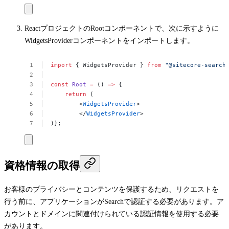
Reactプロジェクトの
Root
コンポーネントで、次に示すように
WidgetsProvider
コンポーネントをインポートします。
import
{
WidgetsProvider
}
from
"@sitecore-search
const
Root
=
()
=>
{
return
(
<
WidgetsProvider
>
</
WidgetsProvider
>
)};
資格情報の取得
お客様のプライバシーとコンテンツを保護するため、リクエストを
行う前に、アプリケーションがSearchで認証する必要があります。ア
カウントとドメインに関連付けられている認証情報を使用する必要
があります。