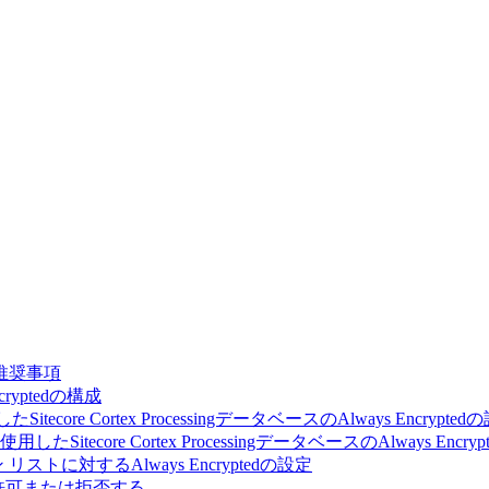
推奨事項
Encryptedの構成
itecore Cortex ProcessingデータベースのAlways Encrypted
Sitecore Cortex ProcessingデータベースのAlways Encry
トに対するAlways Encryptedの設定
許可または拒否する