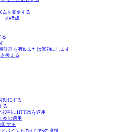
ズムを変更する
キーの構成
する
化
明書認証を有効または無効にします
を置き換える
を有効にする
する
サービスの役割にHTTPSを適用
TPSの適用
Sを強制する
ス エンドポイントのHTTPSの強制