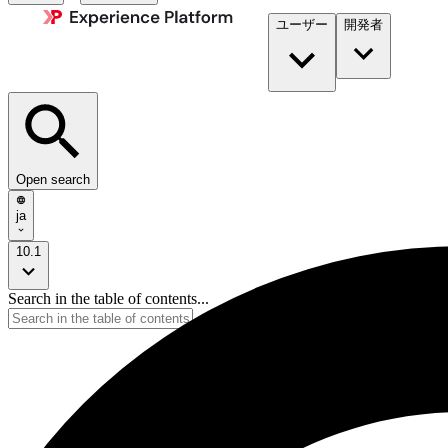
ユーザー
開発者​
Open search
ja
10.1
Search in the table of contents...