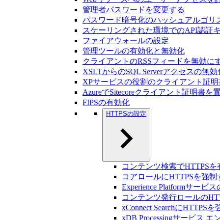
管理者パスワードを変更する
パスワード暗号化のハッシュアルゴリ
スケーリングされた環境でのAPI認証
ファイアウォールの設定
管理ツールの有効化と無効化
クライアントのRSSフィードを無効に
XSLTからのSQL Serverアクセスの無効
XPサービスの役割のクライアント証
AzureでSitecoreクライアント証明書
FIPSの有効化
HTTPSの設定
コンテンツ検索でHTTPS
コアロールにHTTPSを強制
Experience Platform
コンテンツ発行ロールのHT
xConnect SearchにHTTP
xDB Processingサービ