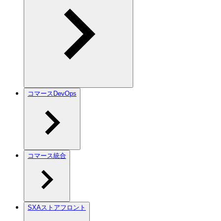
コマースDevOps
コマース統合
SXAストアフロント