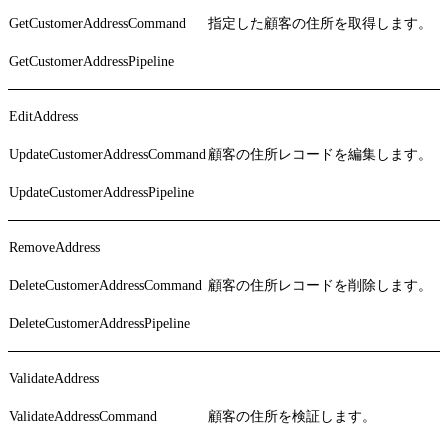
GetCustomerAddressCommand
指定した顧客の住所を取得します。
GetCustomerAddressPipeline
EditAddress
UpdateCustomerAddressCommand
顧客の住所レコードを編集します。
UpdateCustomerAddressPipeline
RemoveAddress
DeleteCustomerAddressCommand
顧客の住所レコードを削除します。
DeleteCustomerAddressPipeline
ValidateAddress
ValidateAddressCommand
顧客の住所を検証します。