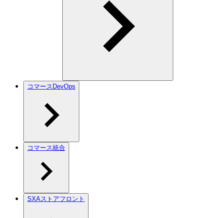
コマースDevOps
コマース統合
SXAストアフロント