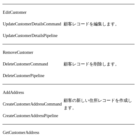
EditCustomer
UpdateCustomerDetailsCommand
顧客レコードを編集します。
UpdateCustomerDetailsPipeline
RemoveCustomer
DeleteCustomerCommand
顧客レコードを削除します。
DeleteCustomerPipeline
AddAddress
顧客の新しい住所レコードを作成し
CreateCustomerAddressCommand
ます。
CreateCustomerAddressPipeline
GetCustomerAddress