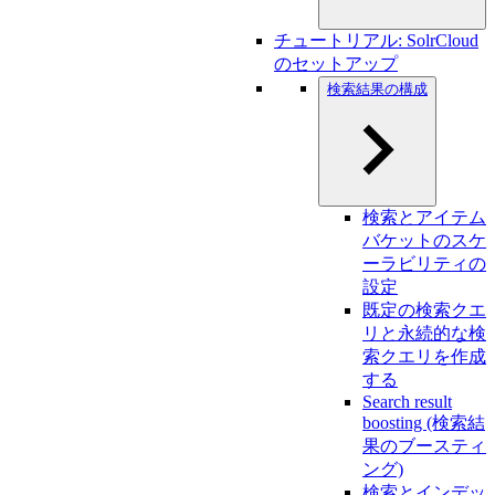
チュートリアル: SolrCloud
のセットアップ
検索結果の構成
検索とアイテム
バケットのスケ
ーラビリティの
設定
既定の検索クエ
リと永続的な検
索クエリを作成
する
Search result
boosting (検索結
果のブースティ
ング)
検索とインデッ