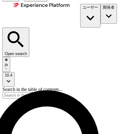
ユーザー
開発者​
Open search
ja
10.4
Search in the table of contents...