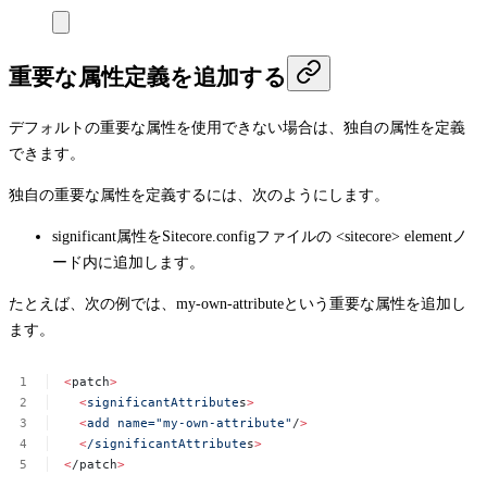
重要な属性定義を追加する
デフォルトの重要な属性を使用できない場合は、独自の属性を定義
できます。
独自の重要な属性を定義するには、次のようにします。
significant属性を
Sitecore.config
ファイルの
<sitecore>
elementノ
ード内に追加します。
たとえば、次の例では、
my-own-attribute
という重要な属性を追加し
ます。
<
patch
>
<
significantAttribute
s
>
<
add
name="my-own-attribute"
/
>
<
/significantAttribute
s
>
<
/patch
>