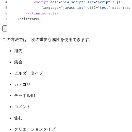
<
script
desc="new
script"
src="script-2.js"
language
=
"javascript"
att1
=
"test"
patch:sou
<
/clientscripts
>
<
/sitecore
>
この方法では、次の重要な属性を使用できます。
祖先
集会
ビルダータイプ
カテゴリ
チャネルID
コメント
含む
クリエーションタイプ