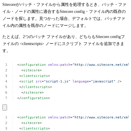
Sitecoreがパッチ・ファイルから属性を処理するとき、パッチ・ファ
イル・ノードの属性に適合する
Sitecore.config
・ファイル内の既存の
ノードを探します。見つかった場合、デフォルトでは、パッチファ
イル内の属性を既存のノードにマージします。
たとえば、2つのパッチ ファイルがあり、どちらも
Sitecore.config
フ
ァイルの
<clientscripts>
ノードにスクリプト ファイルを追加できま
す。
<
configuration
xmlns:patch
=
"http://www.sitecore.net/xml
<
sitecore
>
<
clientscripts
>
<
script
src
=
"script-1.js"
language
=
"javascript"
/>
</
clientscripts
>
</
sitecore
>
</
configuration
>
<
configuration
xmlns:patch
=
"http://www.sitecore.net/xml
<
sitecore
>
<
clientscripts
>