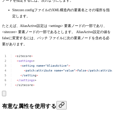
ノードを指定するには、次のようにします。
Sitecore.config
ファイルのXML構造内の要素名とその場所を指
定します。
たとえば、
AliasActive
設定は
<settings>
要素ノードの一部であり、
<sitecore>
要素ノードの一部であるとします。
AliasActive
設定の値を
falseに変更するには、パッチ ファイルに次の要素ノードを含める必
要があります。
<
sitecore
>
<
settings
>
<
setting
name="AliasActive"
>
<
patch:attribute
name="value"
>
False
<
/patch:attribu
<
/settin
g
>
<
/settings
>
<
/sitecore
>
有意な属性を使用する