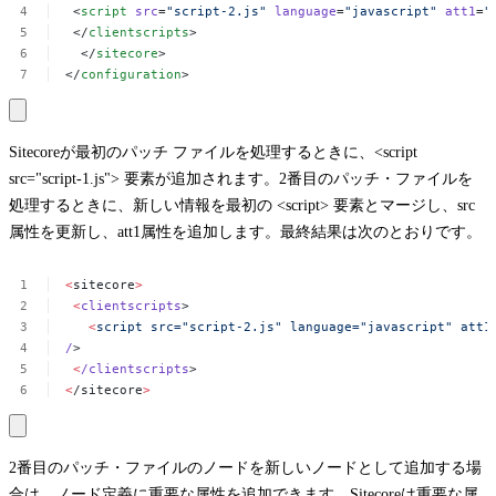
<
script
src
=
"script-2.js"
language
=
"javascript"
att1
=
"
</
clientscripts
>
</
sitecore
>
</
configuration
>
Sitecoreが最初のパッチ ファイルを処理するときに、
<script
src="script-1.js">
要素が追加されます。2番目のパッチ・ファイルを
処理するときに、新しい情報を最初の
<script>
要素とマージし、
src
属性を更新し、
att1
属性を追加します。最終結果は次のとおりです。
<
sitecore
>
<
clientscripts
>
<
script
src="script-2.js"
language="javascript"
att1
/
>
<
/clientscripts
>
<
/sitecore
>
2番目のパッチ・ファイルのノードを新しいノードとして追加する場
合は、ノード定義に重要な属性を追加できます。Sitecoreは重要な属