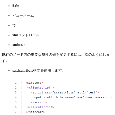
動詞
ビューネーム
で
xmlコントロール
xmlnsの
既存のノード内の重要な属性の値を変更するには、次のようにしま
す。
patch:attribute構文を使用します。
<
sitecore
>
<
clientscript
>
<
script
src="script-1.js"
att1="test"
>
<
patch:attribute
name="desc"
>
new
description
<
/scrip
t
>
<
/clientscript
>
<
/sitecore
>