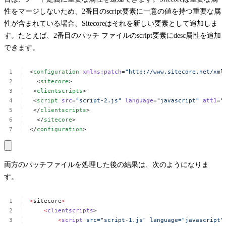
性をマージしないため、2番目の
script
要素に一意の値を持つ重要な属
性が含まれている場合、Sitecoreはそれを新しい要素として追加しま
す。たとえば、2番目のパッチ ファイルの
script
要素に
desc
属性を追加
できます。
<
configuration
xmlns:patch
=
"http://www.sitecore.net/xml
<
sitecore
>
<
clientscripts
>
<
script
src
=
"script-2.js"
language
=
"javascript"
att1
=
"
</
clientscripts
>
</
sitecore
>
</
configuration
>
両方のパッチファイルを処理した後の結果は、次のようになりま
す。
<
sitecore
>
<
clientscripts
>
<
script
src="script-1.js"
language="javascript"