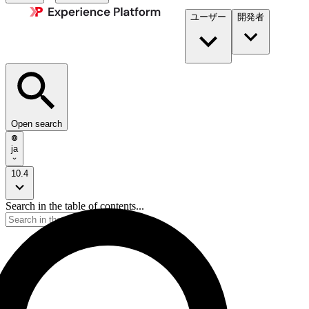
ユーザー
開発者​
Open search
ja
10.4
Search in the table of contents...