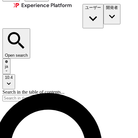
ユーザー
開発者​
Open search
ja
10.4
Search in the table of contents...