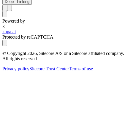
Deep Thinking
Powered by
k
kapa.ai
Protected by reCAPTCHA
© Copyright
2026
, Sitecore A/S or a Sitecore affiliated company.
All rights reserved.
Privacy policy
Sitecore Trust Center
Terms of use