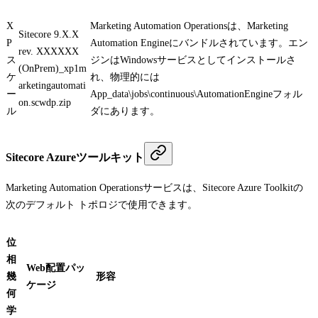
X
Marketing Automation Operationsは、Marketing
Sitecore 9.X.X
P
Automation Engineにバンドルされています。エン
rev. XXXXXX
ス
ジンはWindowsサービスとしてインストールさ
(OnPrem)_xp1m
ケ
れ、物理的には
arketingautomati
ー
App_data\jobs\continuous\AutomationEngine
フォル
on.scwdp.zip
ル
ダにあります。
Sitecore Azureツールキット
Marketing Automation Operationsサービスは、Sitecore Azure Toolkitの
次のデフォルト トポロジで使用できます。
位
相
Web配置パッ
幾
形容
ケージ
何
学