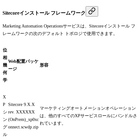
Sitecoreインストール フレームワーク
Marketing Automation Operationsサービスは、Sitecoreインストール フ
レームワークの次のデフォルト トポロジで使用できます。
位
相
Web配置パッケ
幾
形容
ージ
何
学
X
P
Sitecore 9.X.X
マーケティングオートメーションオペレーション
シ
rev. XXXXXX
は、他のすべてのXPサービスロールにバンドルさ
ン
(OnPrem)_xp0xc
れています。
グ
onnect.scwdp.zip
ル