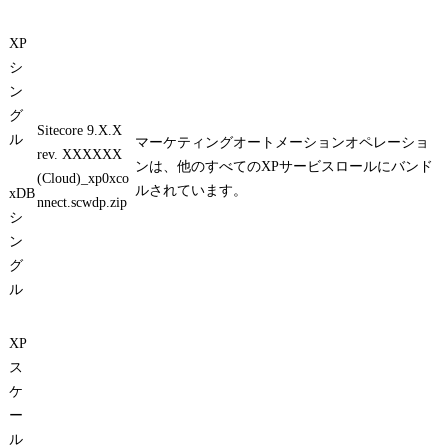
XP
シ
ン
グ
Sitecore 9.X.X
ル
マーケティングオートメーションオペレーショ
rev. XXXXXX
ンは、他のすべてのXPサービスロールにバンド
(Cloud)_xp0xco
ルされています。
xDB
nnect.scwdp.zip
シ
ン
グ
ル
XP
ス
ケ
ー
ル