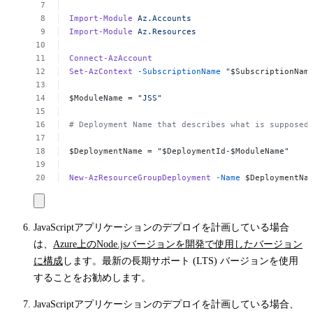
Import-Module
Az.Accounts
Import-Module
Az.Resources
Connect-AzAccount
Set-AzContext
-SubscriptionName
"
$SubscriptionNam
$ModuleName
=
"JSS"
#
Deployment
Name
that
describes
what
is
supposed
$DeploymentName
=
"
$DeploymentId
-
$ModuleName
"
New-AzResourceGroupDeployment
-Name
$DeploymentNa
JavaScriptアプリケーションのデプロイを計画している場合
は、
Azure上のNode.jsバージョンを開発で使用したバージョン
に構成
します。最新の長期サポート (LTS) バージョンを使用
することをお勧めします。
JavaScriptアプリケーションのデプロイを計画している場合、