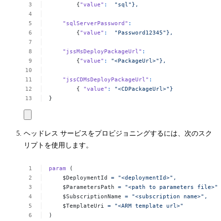
{
"value"
:
"sql"},
"sqlServerPassword"
:
{
"value"
:
"Password12345"},
"jssMsDeployPackageUrl"
:
{
"value"
:
"<PackageUrl>"},
"jssCDMsDeployPackageUrl"
:
{
"value"
:
"<CDPackageUrl>"}
}
ヘッドレス サービスをプロビジョニングするには、次のスク
リプトを使用します。
param
(
$DeploymentId
=
"<deploymentId>",
$ParametersPath
=
"<path
to
parameters
file>"
$SubscriptionName
=
"<subscription
name>",
$TemplateUri
=
"<ARM
template
url>"
)