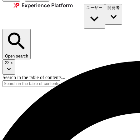
ユーザー
開発者​
Open search
22.x
Search in the table of contents...