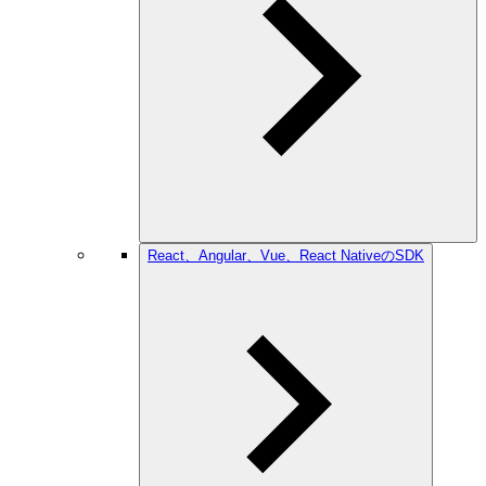
React、Angular、Vue、React NativeのSDK