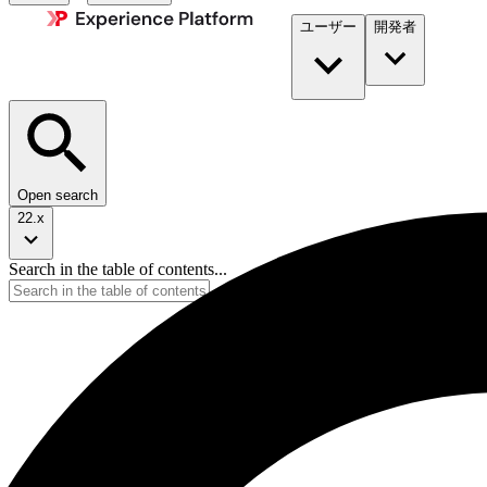
ユーザー
開発者​
Open search
22.x
Search in the table of contents...