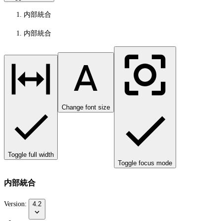
内部統合
内部統合
Change font size
Toggle full width
Toggle focus mode
内部統合
Version:
4.2