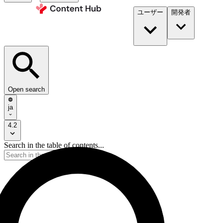
ユーザー
開発者​
Open search
ja
4.2
Search in the table of contents...