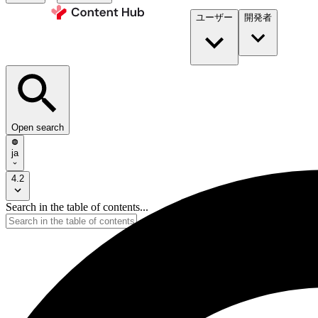
ユーザー
開発者​
Open search
ja
4.2
Search in the table of contents...