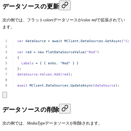
データソースの更新
次の例では、フラット
colors
データソースがcolor
red
で拡張されてい
ます。
var
dataSource
=
await
MClient.DataSources.GetAsync
(
"Co
var
red
=
new
FlatDataSourceValue
(
"Red"
)
{
Labels
=
{
{
enUs,
"Red"
}
}
};
dataSource.Values.Add(red
);
await
MClient.DataSources.UpdateAsync
(
dataSource
);
データソースの削除
次の例では、
MediaType
データソースが削除されます。