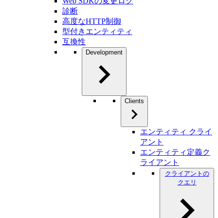
Web SDKの変更ログ
診断
高度なHTTP制御
型付きエンティティ
互換性
Development
Clients
エンティティ クライ
アント
エンティティ定義ク
ライアント
クライアントの
クエリ