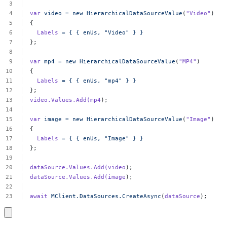
var
video
=
new
HierarchicalDataSourceValue
(
"Video"
)
{
Labels
=
{
{
enUs,
"Video"
}
}
};
var
mp4
=
new
HierarchicalDataSourceValue
(
"MP4"
)
{
Labels
=
{
{
enUs,
"mp4"
}
}
};
video.Values.Add(mp4
);
var
image
=
new
HierarchicalDataSourceValue
(
"Image"
)
{
Labels
=
{
{
enUs,
"Image"
}
}
};
dataSource.Values.Add(video
);
dataSource.Values.Add(image
);
await
MClient.DataSources.CreateAsync
(
dataSource
);