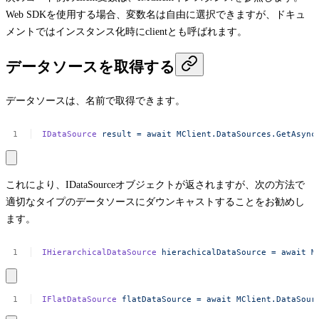
Web SDKを使用する場合、変数名は自由に選択できますが、ドキュ
メントではインスタンス化時に
client
とも呼ばれます。
データソースを取得する
データソースは、名前で取得できます。
IDataSource
result
=
await
MClient.DataSources.GetAsync
これにより、
IDataSource
オブジェクトが返されますが、次の方法で
適切なタイプのデータソースにダウンキャストすることをお勧めし
ます。
IHierarchicalDataSource
hierachicalDataSource
=
await
M
IFlatDataSource
flatDataSource
=
await
MClient.DataSour