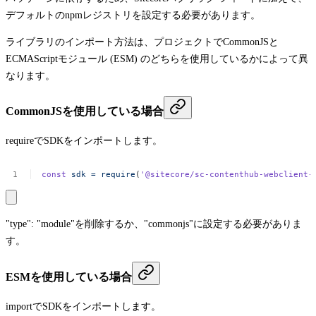
デフォルトのnpmレジストリを設定する必要があります。
ライブラリのインポート方法は、プロジェクトでCommonJSと
ECMAScriptモジュール (ESM) のどちらを使用しているかによって異
なります。
CommonJSを使用している場合
require
でSDKをインポートします。
const
sdk
=
require
(
'@sitecore/sc-contenthub-webclient-
"type": "module"
を削除するか、
"commonjs"
に設定する必要がありま
す。
ESMを使用している場合
import
でSDKをインポートします。