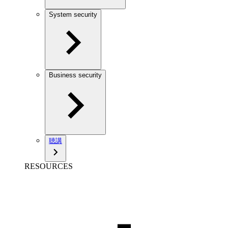
System security
Business security
聴講
RESOURCES