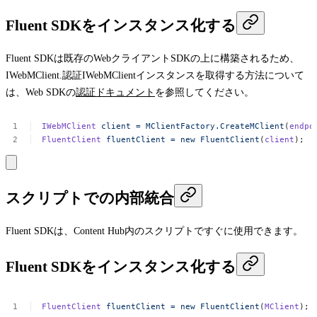
Fluent SDKをインスタンス化する
Fluent SDKは既存のWebクライアントSDKの上に構築されるため、
IWebMClient
.認証
IWebMClient
インスタンスを取得する方法について
は、Web SDKの
認証ドキュメント
を参照してください。
IWebMClient
client
=
MClientFactory.CreateMClient
(
endpo
FluentClient
fluentClient
=
new
FluentClient
(
client
);
スクリプトでの内部統合
Fluent SDKは、Content Hub内のスクリプトですぐに使用できます。
Fluent SDKをインスタンス化する
FluentClient
fluentClient
=
new
FluentClient
(
MClient
);