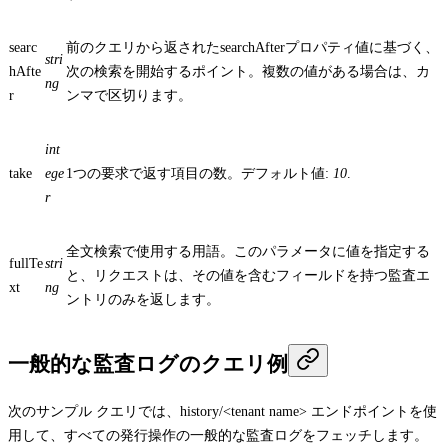
searc
前のクエリから返された
searchAfter
プロパティ値に基づく、
stri
hAfte
次の検索を開始するポイント。複数の値がある場合は、カ
ng
r
ンマで区切ります。
int
take
ege
1つの要求で返す項目の数。デフォルト値:
10
.
r
全文検索で使用する用語。このパラメータに値を指定する
fullTe
stri
と、リクエストは、その値を含むフィールドを持つ監査エ
xt
ng
ントリのみを返します。
一般的な監査ログのクエリ例
次のサンプル クエリでは、
history/<tenant name>
エンドポイントを使
用して、すべての発行操作の一般的な監査ログをフェッチします。