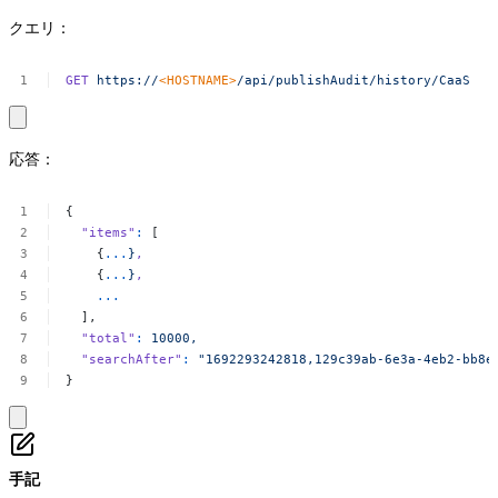
クエリ：
GET
https://
<
HOSTNAM
E
>
/api/publishAudit/history/CaaS
応答：
{
"items"
:
[
{
...
}
,
{
...
}
,
...
],
"total"
:
10000,
"searchAfter"
:
"1692293242818,129c39ab-6e3a-4eb2-bb8e
}
手記