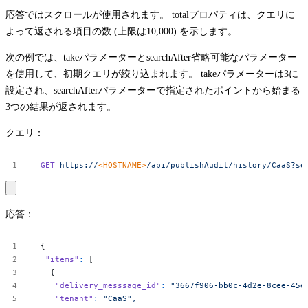
応答ではスクロールが使用されます。
total
プロパティは、クエリに
よって返される項目の数 (上限は10,000) を示します。
次の例では、
take
パラメーターと
searchAfter
省略可能なパラメーター
を使用して、初期クエリが絞り込まれます。
take
パラメーターは
3
に
設定され、
searchAfter
パラメーターで指定されたポイントから始まる
3つの結果が返されます。
クエリ：
GET
https://
<
HOSTNAM
E
>
/api/publishAudit/history/CaaS?se
応答：
{
"items"
:
[
{
"delivery_messsage_id"
:
"3667f906-bb0c-4d2e-8cee-45e
"tenant"
:
"CaaS",