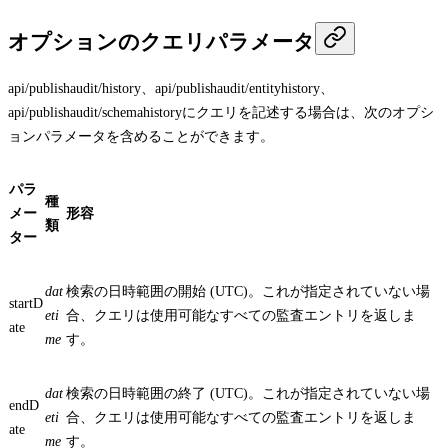
オプションのクエリパラメータ
api/publishaudit/history
、
api/publishaudit/entityhistory
、
api/publishaudit/schemahistory
にクエリを記述する場合は、次のオプシ
ョンパラメータを含めることができます。
パラ
種
メー
形容
類
ター
dat
検索の日時範囲の開始 (UTC)。これが指定されていない場
startD
eti
合、クエリは使用可能なすべての監査エントリを返しま
ate
me
す。
dat
検索の日時範囲の終了 (UTC)。これが指定されていない場
endD
eti
合、クエリは使用可能なすべての監査エントリを返しま
ate
me
す。