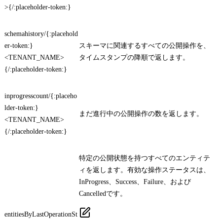
>{/:placeholder-token:}
schemahistory/{:placehold
er-token:}
スキーマに関連するすべての公開操作を、
<TENANT_NAME>
タイムスタンプの降順で返します。
{/:placeholder-token:}
inprogresscount/{:placeho
lder-token:}
まだ進行中の公開操作の数を返します。
<TENANT_NAME>
{/:placeholder-token:}
特定の公開状態を持つすべてのエンティテ
ィを返します。有効な操作ステータスは、
InProgress
、
Success
、
Failure
、および
Cancelled
です。
entitiesByLastOperationSt