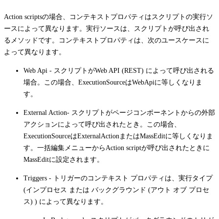
Action scripts
の場合、コンテキストプロパティはスクリプトの実行ソ
ースによって異なります。実行ソースは、スクリプトが呼び出され
るメソッドです。コンテキストプロパティは、次のユースケースに
よって異なります。
Web Api
- スクリプトがWeb API (REST) によって呼び出される
場合。この場合、
ExecutionSource
は
WebApi
に等しくなりま
す。
External Action
- スクリプトがページコンポーネントからの外部
アクションによって呼び出されたとき。この場合、
ExecutionSource
は
ExternalAction
または
MassEdit
に等しくなりま
す。一括編集メニューから
Action script
が呼び出されたときに
MassEdit
に設定されます。
Triggers
- トリガーのコンテキスト プロパティは、実行タイプ
(インプロセス または バックグラウンド (アウト オブ プロセ
ス) ) によって異なります。