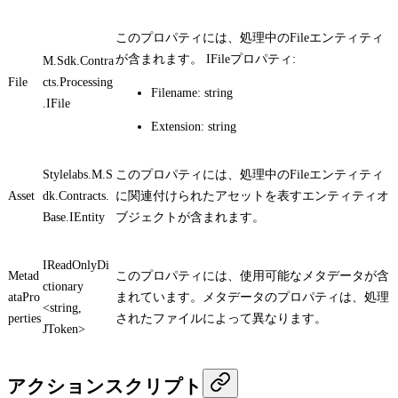
このプロパティには、処理中のFileエンティティ
が含まれます。
IFile
プロパティ:
M.Sdk.Contra
File
cts.Processing
Filename: string
.IFile
Extension: string
Stylelabs.M.S
このプロパティには、処理中のFileエンティティ
Asset
dk.Contracts.
に関連付けられたアセットを表すエンティティオ
Base.IEntity
ブジェクトが含まれます。
IReadOnlyDi
Metad
このプロパティには、使用可能なメタデータが含
ctionary
ataPro
まれています。メタデータのプロパティは、処理
<string,
perties
されたファイルによって異なります。
JToken>
アクションスクリプト