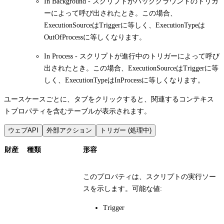
In Background
- スクリプトがバックグラウンドのトリガ
ーによって呼び出されたとき。この場合、
ExecutionSource
は
Trigger
に等しく、
ExecutionType
は
OutOfProcess
に等しくなります。
In Process
- スクリプトが進行中のトリガーによって呼び
出されたとき。この場合、
ExecutionSource
は
Trigger
に等
しく、
ExecutionType
は
InProcess
に等しくなります。
ユースケースごとに、タブをクリックすると、関連するコンテキス
トプロパティを含むテーブルが表示されます。
ウェブAPI
外部アクション
トリガー (処理中)
財産
種類
形容
このプロパティは、スクリプトの実行ソー
スを示します。可能な値:
Trigger