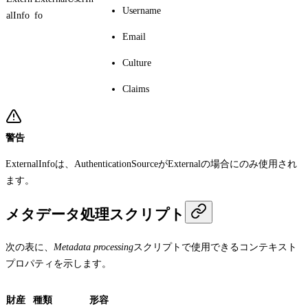
Username
alInfo
fo
Email
Culture
Claims
警告
ExternalInfo
は、
AuthenticationSource
が
External
の場合にのみ使用され
ます。
メタデータ処理スクリプト
次の表に、
Metadata processing
スクリプトで使用できるコンテキスト
プロパティを示します。
財産
種類
形容