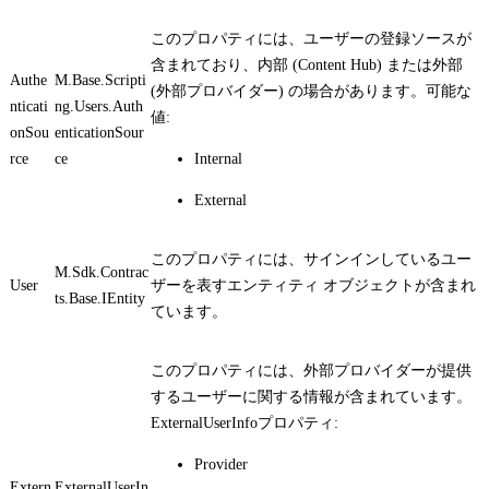
このプロパティには、ユーザーの登録ソースが
含まれており、内部 (Content Hub) または外部
Authe
M.Base.Scripti
(外部プロバイダー) の場合があります。可能な
nticati
ng.Users.Auth
値:
onSou
enticationSour
rce
ce
Internal
External
このプロパティには、サインインしているユー
M.Sdk.Contrac
User
ザーを表すエンティティ オブジェクトが含まれ
ts.Base.IEntity
ています。
このプロパティには、外部プロバイダーが提供
するユーザーに関する情報が含まれています。
ExternalUserInfo
プロパティ:
Provider
Extern
ExternalUserIn