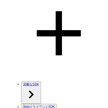
流暢なSDK
WebクライアントSDK