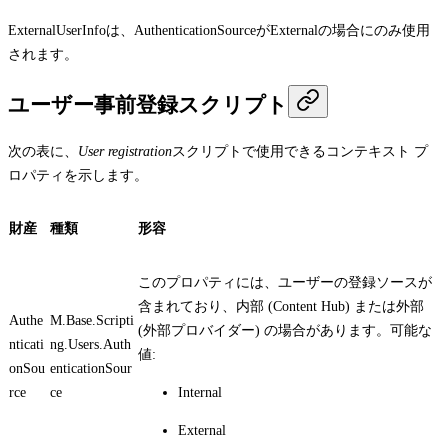
ExternalUserInfo
は、
AuthenticationSource
が
External
の場合にのみ使用
されます。
ユーザー事前登録スクリプト
次の表に、
User registration
スクリプトで使用できるコンテキスト プ
ロパティを示します。
財産
種類
形容
このプロパティには、ユーザーの登録ソースが
含まれており、内部 (Content Hub) または外部
Authe
M.Base.Scripti
(外部プロバイダー) の場合があります。可能な
nticati
ng.Users.Auth
値:
onSou
enticationSour
rce
ce
Internal
External