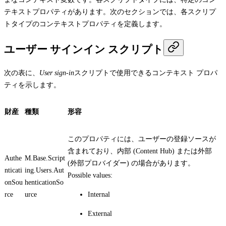
テキストプロパティがあります。次のセクションでは、各スクリプ
トタイプのコンテキストプロパティを定義します。
ユーザー サインイン スクリプト
次の表に、
User sign-in
スクリプトで使用できるコンテキスト プロパ
ティを示します。
財産
種類
形容
このプロパティには、ユーザーの登録ソースが
含まれており、内部 (Content Hub) または外部
Authe
M.Base.Script
(外部プロバイダー) の場合があります。
nticati
ing.Users.Aut
Possible values:
onSou
henticationSo
rce
urce
Internal
External