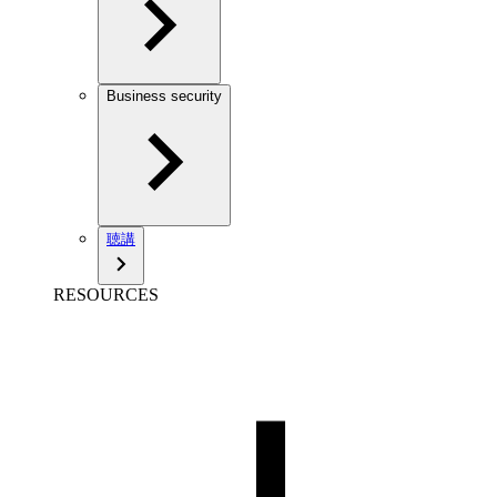
Business security
聴講
RESOURCES