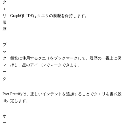
ク
エ
リ
GraphQL IDEはクエリの履歴を保持します。
履
歴
ブ
ッ
ク
頻繁に使用するクエリをブックマークして、履歴の一番上に保
マ
持し、星のアイコンでマークできます。
ー
ク
Pret
Prettifyは、正しいインデントを追加することでクエリを書式設
tify
定します。
オ
ー