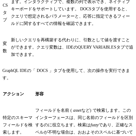
ます。インタラクティブで、複数の列で表示でき、ネイティブ
CS
キーボードをサポートしています。
DOCS
タブを使用すると、
タ
クエリで想定されるパラメーターと、応答に指定できるフィー
ブ
ルドに関するすべての情報を確認できます。
新しいクエリを再構築する代わりに、引数として値を渡すこと
変
ができます。クエリ変数は、IDEの
QUERY VARIABLES
タブで追
数
加できます。
GraphQL IDEの「
DOCS
」タブを使用して、次の操作を実行できま
す。
アクション
形容
フィールドを名前 (
asset
など) で検索します。この
特定のスキーマ
インターフェースは、同じ名前のフィールドを区別
フィールドを検
するのに役立ちます。検索は
fuzzy
であり、正確なス
索します。
ペルが不明な場合は、おおよそのスペルに基づいて