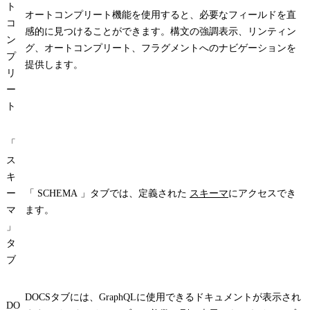
ト
オートコンプリート機能を使用すると、必要なフィールドを直
コ
感的に見つけることができます。構文の強調表示、リンティン
ン
グ、オートコンプリート、フラグメントへのナビゲーションを
プ
提供します。
リ
ー
ト
「
ス
キ
ー
「
SCHEMA
」タブでは、定義された
スキーマ
にアクセスでき
マ
ます。
」
タ
ブ
DOCS
タブには、GraphQLに使用できるドキュメントが表示され
DO