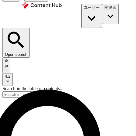
ユーザー
開発者​
Open search
ja
4.2
Search in the table of contents...