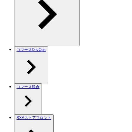
コマースDevOps
コマース統合
SXAストアフロント