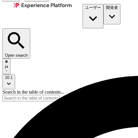
ユーザー
開発者​
Open search
ja
10.1
Search in the table of contents...