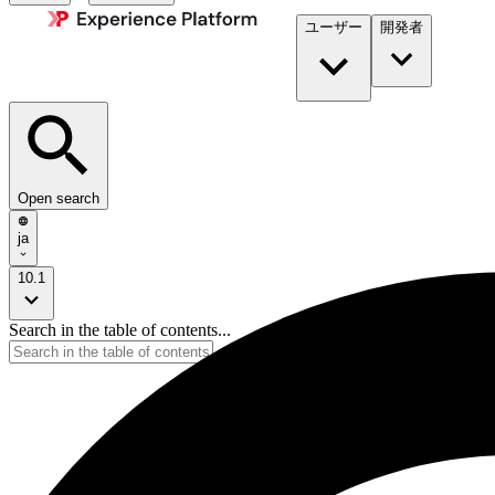
ユーザー
開発者​
Open search
ja
10.1
Search in the table of contents...