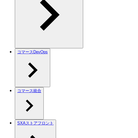
コマースDevOps
コマース統合
SXAストアフロント