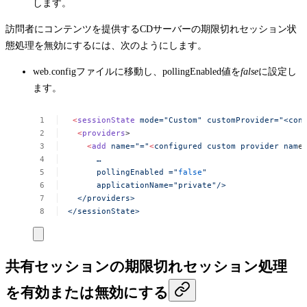
します。
訪問者にコンテンツを提供するCDサーバーの期限切れセッション状
態処理を無効にするには、次のようにします。
web.config
ファイルに移動し、
pollingEnabled
値を
false
に設定し
ます。
<
sessionState
mode="Custom"
customProvider="<con
<
providers
>
<
add
name="="
<
configured
custom
provider
nam
e
…
pollingEnabled
="
false
"
applicationName="private"/>
</providers>
</sessionState>
共有セッションの期限切れセッション処理
を有効または無効にする