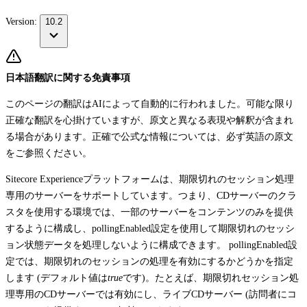
Version:
10.2
日本語翻訳に関する免責事項
このページの翻訳はAIによって自動的に行われました。可能な限り
正確な翻訳を心掛けていますが、原文と異なる表現や解釈が含まれ
る場合があります。正確で公式な情報については、必ず英語の原文
をご参照ください。
Sitecore Experienceプラットフォームは、期限切れのセッション処理
専用のサーバーをサポートしています。つまり、CDサーバーのクラ
スタを使用する環境では、一部のサーバーをコンテンツのみを提供
するように構成し、
pollingEnabled
設定を使用して期限切れのセッシ
ョン状態データを処理しないように構成できます。
pollingEnabled
設
定では、期限切れのセッションの処理を有効にするかどうかを指定
します (デフォルト値は
true
です)。たとえば、期限切れセッション処
理専用のCDサーバーでは有効にし、ライブCDサーバー (訪問者にコ