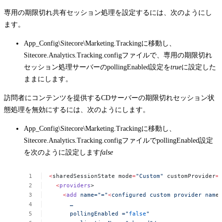
専用の期限切れ共有セッション処理を設定するには、次のようにし
ます。
App_Config\Sitecore\Marketing.Tracking
に移動し、
Sitecore.Analytics.Tracking.config
ファイルで、専用の期限切れ
セッション処理サーバーの
pollingEnabled
設定を
true
に設定した
ままにします。
訪問者にコンテンツを提供するCDサーバーの期限切れセッション状
態処理を無効にするには、次のようにします。
App_Config\Sitecore\Marketing.Tracking
に移動し、
Sitecore.Analytics.Tracking.config
ファイルで
pollingEnabled
設定
を次のように設定します
false
<
sharedSessionState
mode
=
"Custom"
customProvider
=
<
providers
>
<
add
name="="
<
configured
custom
provider
nam
e
…
pollingEnabled
="
false
"