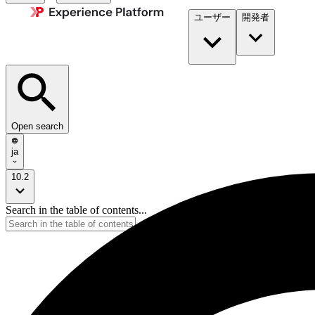
ユーザー
開発者​
Open search
ja
10.2
Search in the table of contents...