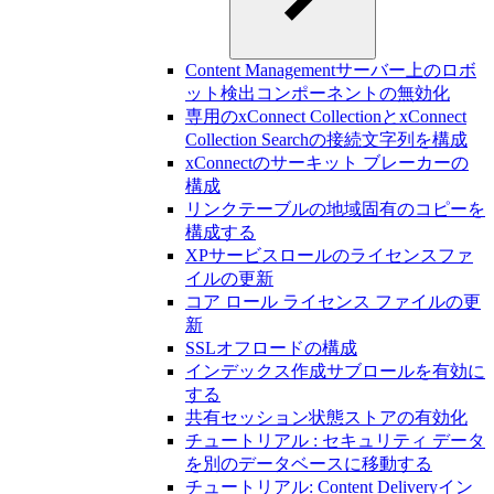
Content Managementサーバー上のロボ
ット検出コンポーネントの無効化
専用のxConnect CollectionとxConnect
Collection Searchの接続文字列を構成
xConnectのサーキット ブレーカーの
構成
リンクテーブルの地域固有のコピーを
構成する
XPサービスロールのライセンスファ
イルの更新
コア ロール ライセンス ファイルの更
新
SSLオフロードの構成
インデックス作成サブロールを有効に
する
共有セッション状態ストアの有効化
チュートリアル : セキュリティ データ
を別のデータベースに移動する
チュートリアル: Content Deliveryイン