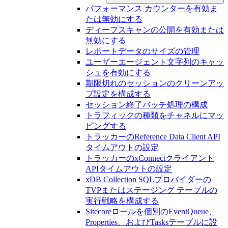
パフォーマンス カウンターを有効ま
たは無効にする
ディープスキャンの公開を有効または
無効にする
レポートデータのサイズの管理
ユーザーエージェント文字列のキャッ
シュを有効にする
期限切れのセッションのクリーンアッ
プ設定を構成する
セッション終了バッチ処理の構成
トラフィックの種類をチャネルにマッ
ピングする
トラッカーのReference Data Client API
タイムアウトの設定
トラッカーのxConnectクライアント
APIタイムアウトの設定
xDB Collection SQLプロバイダーの
TVPまたはステージング テーブルの
実行戦略を構成する
Sitecoreロールを個別のEventQueue、
Properties、およびTasksテーブルに設