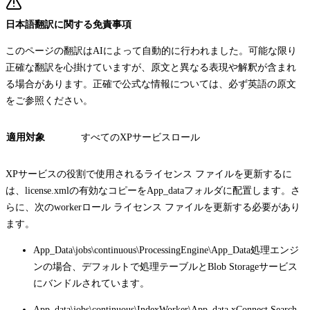
日本語翻訳に関する免責事項
このページの翻訳はAIによって自動的に行われました。可能な限り
正確な翻訳を心掛けていますが、原文と異なる表現や解釈が含まれ
る場合があります。正確で公式な情報については、必ず英語の原文
をご参照ください。
適用対象
すべてのXPサービスロール
XPサービスの役割で使用されるライセンス ファイルを更新するに
は、
license.xml
の有効なコピーを
App_data
フォルダに配置します。さ
らに、次のworkerロール ライセンス ファイルを更新する必要があり
ます。
App_Data\jobs\continuous\ProcessingEngine\App_Data
処理エンジ
ンの場合、デフォルトで処理テーブルとBlob Storageサービス
にバンドルされています。
App_data\jobs\continuous\IndexWorker\App_data
xConnect Search