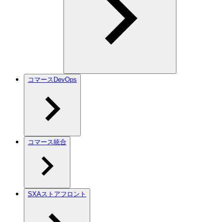
コマースDevOps
コマース統合
SXAストアフロント