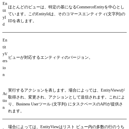
En
ほとんどのビューは、特定の基になるCommerceEntityを中心とし
tit
ています。この
EntityId
は、そのコマースエンティティ(文字列)の
yI
IDを表します。
d
En
tit
yV
ビューが対応するエンティティのバージョン。
ers
io
n
実行するアクションを表します。場合によっては、EntityViewsが
Ac
取得され、変更され、アクションとして送信されます。これによ
tio
り、Business Userツール (文字列) にタスクベースのAPIが提供さ
n
れます。
場合によっては、EntityViewはリスト ビュー内の多数の行のうち