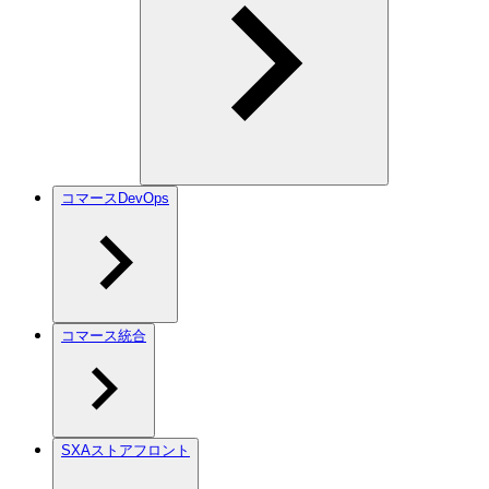
コマースDevOps
コマース統合
SXAストアフロント