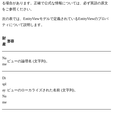
る場合があります。正確で公式な情報については、必ず英語の原文
をご参照ください。
次の表では、EntityViewモデルで定義されているEntityViewのプロパ
ティについて説明します。
財
形容
産
Na
ビューの論理名 (文字列)。
me
Di
spl
ay
ビューのローカライズされた名前 (文字列)。
Na
me