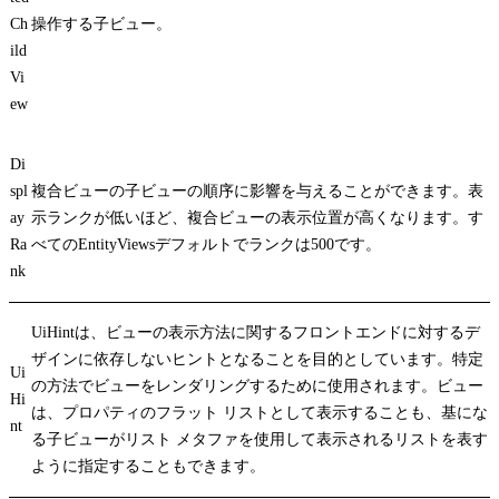
Ch
操作する子ビュー。
ild
Vi
ew
Di
spl
複合ビューの子ビューの順序に影響を与えることができます。表
ay
示ランクが低いほど、複合ビューの表示位置が高くなります。す
Ra
べての
EntityViews
デフォルトでランクは500です。
nk
UiHint
は、ビューの表示方法に関するフロントエンドに対するデ
ザインに依存しないヒントとなることを目的としています。特定
Ui
の方法でビューをレンダリングするために使用されます。ビュー
Hi
は、プロパティのフラット リストとして表示することも、基にな
nt
る子ビューがリスト メタファを使用して表示されるリストを表す
ように指定することもできます。