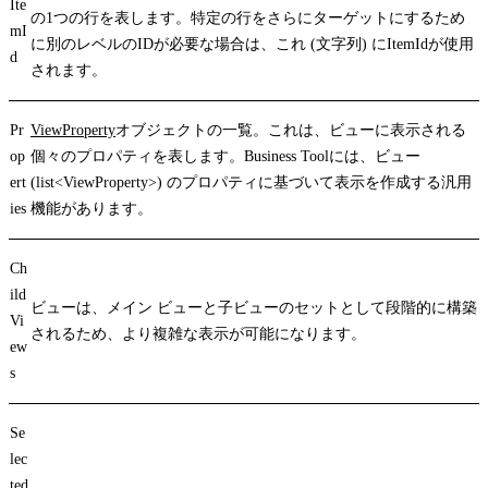
Ite
の1つの行を表します。特定の行をさらにターゲットにするため
mI
に別のレベルのIDが必要な場合は、これ (文字列) に
ItemId
が使用
d
されます。
Pr
ViewProperty
オブジェクトの一覧。これは、ビューに表示される
op
個々のプロパティを表します。Business Toolには、ビュー
ert
(list<ViewProperty>) のプロパティに基づいて表示を作成する汎用
ies
機能があります。
Ch
ild
ビューは、メイン ビューと子ビューのセットとして段階的に構築
Vi
されるため、より複雑な表示が可能になります。
ew
s
Se
lec
ted