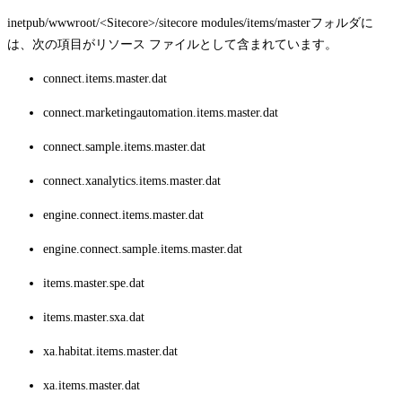
inetpub/wwwroot/<Sitecore>/sitecore modules/items/master
フォルダに
は、次の項目がリソース ファイルとして含まれています。
connect.items.master.dat
connect.marketingautomation.items.master.dat
connect.sample.items.master.dat
connect.xanalytics.items.master.dat
engine.connect.items.master.dat
engine.connect.sample.items.master.dat
items.master.spe.dat
items.master.sxa.dat
xa.habitat.items.master.dat
xa.items.master.dat