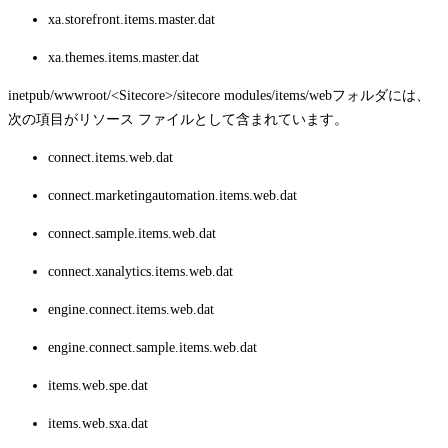
xa.storefront.items.master.dat
xa.themes.items.master.dat
inetpub/wwwroot/<Sitecore>/sitecore modules/items/web
フォルダには、
次の項目がリソース ファイルとして含まれています。
connect.items.web.dat
connect.marketingautomation.items.web.dat
connect.sample.items.web.dat
connect.xanalytics.items.web.dat
engine.connect.items.web.dat
engine.connect.sample.items.web.dat
items.web.spe.dat
items.web.sxa.dat