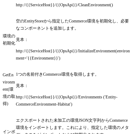
http://{{ServiceHost}}/{{OpsApi}}/CleanEnvironment()
空のEntityStoreから指定したCommerce環境を初期化し、必要
なコンポーネントを追加します。
環境の
見本：
初期化
http://{{ServiceHost}}/{{OpsApi}}/InitializeEnvironment(environ
ment='{{Environment}}')
1つの名前付きCommerce環境を取得します。
GetEn
vironm
見本：
ent(環
境の取
http://{{ServiceHost}}/{{OpsApi}}/Environments ('Entity-
得)
Comm
erceEnvironment-Habitat')
エクスポートされた未加工の環境JSON文字列からCommerce
環境をインポートします。これにより、指定した環境のメタ
インポ