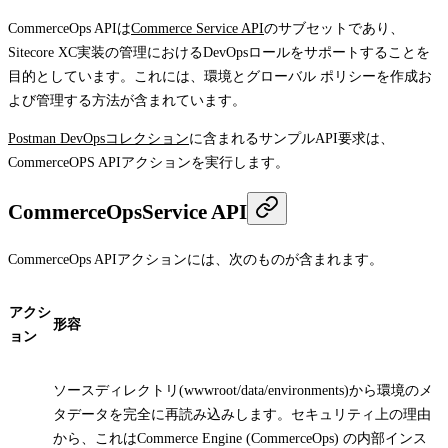
CommerceOps APIは
Commerce Service API
のサブセットであり、
Sitecore XC実装の管理におけるDevOpsロールをサポートすることを
目的としています。これには、環境とグローバル ポリシーを作成お
よび管理する方法が含まれています。
Postman DevOpsコレクション
に含まれるサンプルAPI要求は、
CommerceOPS APIアクションを実行します。
CommerceOpsService API
CommerceOps APIアクションには、次のものが含まれます。
アクシ
形容
ョン
ソースディレクトリ(wwwroot/data/environments)から環境のメ
タデータを完全に再読み込みします。セキュリティ上の理由
から、これはCommerce Engine (CommerceOps) の内部インス