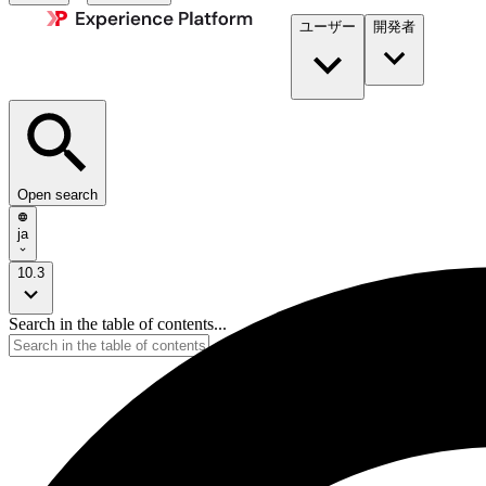
ユーザー
開発者​
Open search
ja
10.3
Search in the table of contents...