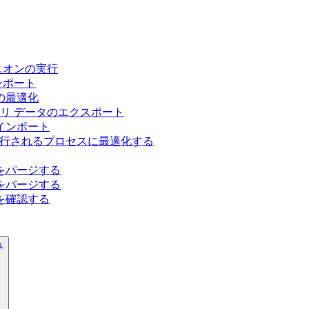
eミニオンの実行
ンポート
の最適化
トリ データのエクスポート
インポート
長時間実行されるプロセスに最適化する
をパージする
をパージする
を確認する
ュ