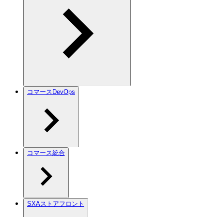
コマースDevOps
コマース統合
SXAストアフロント