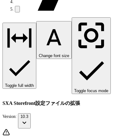
Change font size
Toggle full width
Toggle focus mode
SXA Storefront設定ファイルの拡張
Version:
10.3