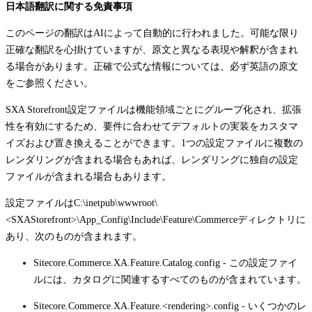
日本語翻訳に関する免責事項
このページの翻訳はAIによって自動的に行われました。可能な限り
正確な翻訳を心掛けていますが、原文と異なる表現や解釈が含まれ
る場合があります。正確で公式な情報については、必ず英語の原文
をご参照ください。
SXA Storefront設定ファイルは機能領域ごとにグループ化され、拡張
性を有効にするため、要件に合わせてデフォルトの実装をカスタマ
イズおよび置き換えることができます。1つの設定ファイルに複数の
レンダリングが含まれる場合もあれば、レンダリングに独自の設定
ファイルが含まれる場合もあります。
設定ファイルは
C:\inetpub\wwwroot\
<SXAStorefront>\App_Config\Include\Feature\Commerce
ディレクトリに
あり、次のものが含まれます。
Sitecore.Commerce.XA.Feature.Catalog.config
- この設定ファイ
ルには、カタログに関連するすべてのものが含まれています。
Sitecore.Commerce.XA.Feature.<rendering>.config
- いくつかのレ