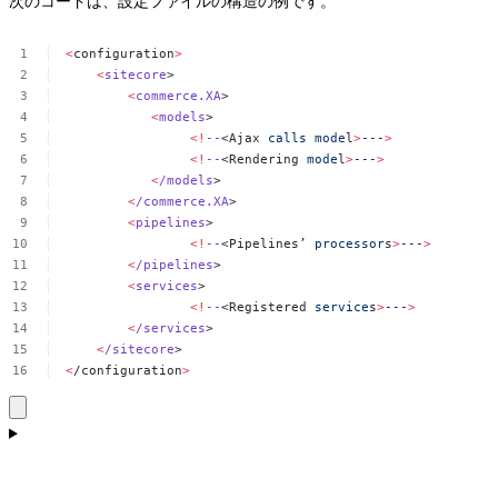
次のコードは、設定ファイルの構造の例です。
<
configuration
>
<
sitecore
>
<
commerce.XA
>
<
models
>
<!
--
<Ajax
calls
mode
l
>
--
-
>
<!
--
<Rendering
mode
l
>
--
-
>
<
/models
>
<
/commerce.XA
>
<
pipelines
>
<!
--
<Pipelines’
processor
s
>
--
-
>
<
/pipelines
>
<
services
>
<!
--
<Registered
service
s
>
--
-
>
<
/services
>
<
/sitecore
>
<
/configuration
>