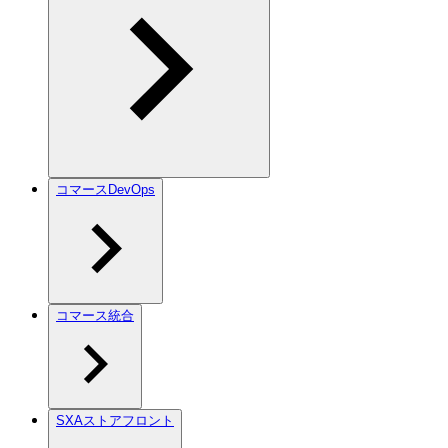
コマースDevOps
コマース統合
SXAストアフロント