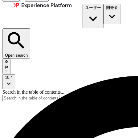
ユーザー
開発者​
Open search
ja
10.4
Search in the table of contents...