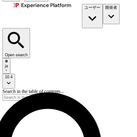
ユーザー
開発者​
Open search
ja
10.4
Search in the table of contents...