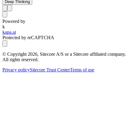
Deep Thinking
Powered by
k
kapa.ai
Protected by reCAPTCHA
© Copyright
2026
, Sitecore A/S or a Sitecore affiliated company.
All rights reserved.
Privacy policy
Sitecore Trust Center
Terms of use