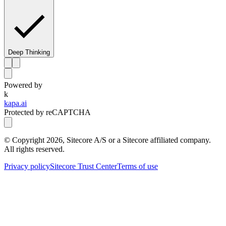
Deep Thinking
Powered by
k
kapa.ai
Protected by reCAPTCHA
© Copyright
2026
, Sitecore A/S or a Sitecore affiliated company.
All rights reserved.
Privacy policy
Sitecore Trust Center
Terms of use