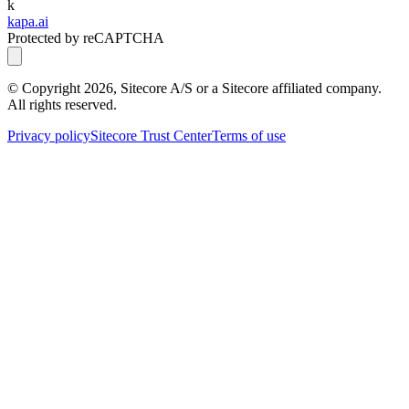
k
kapa.ai
Protected by reCAPTCHA
© Copyright
2026
, Sitecore A/S or a Sitecore affiliated company.
All rights reserved.
Privacy policy
Sitecore Trust Center
Terms of use