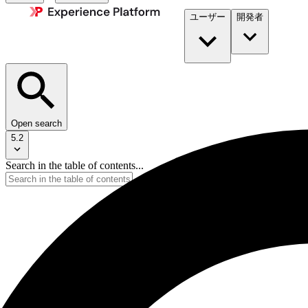
ユーザー
開発者​
Open search
5.2
Search in the table of contents...