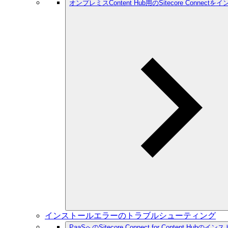
オンプレミスContent Hub用のSitecore Connec
インストールエラーのトラブルシューティング
PaaSへのSitecore Connect for Content Hubのイ