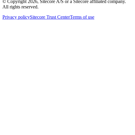
© Copyright
2026
, Sitecore A/S or a Sitecore affiliated company.
All rights reserved.
Privacy policy
Sitecore Trust Center
Terms of use