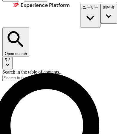
ユーザー
開発者​
Open search
5.2
Search in the table of contents...