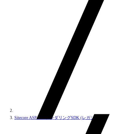
Sitecore ASP.NETレンダリングSDK (レガシー)