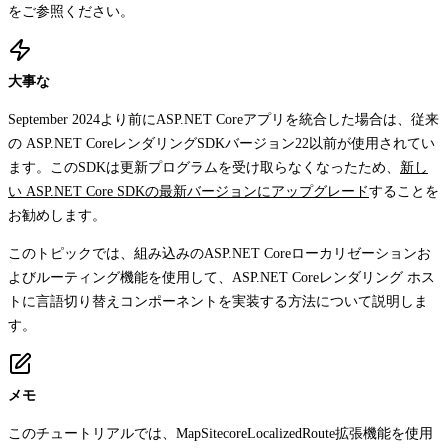
をご参照ください。
大事な
September 2024より前にASP.NET Coreアプリを統合した場合は、従来
の ASP.NET CoreレンダリングSDKバージョン22以前が使用されてい
ます。このSDKは更新プログラムを受け取らなくなったため、
新し
い ASP.NET Core SDKの最新バージョンにアップグレード
することを
お勧めします。
このトピックでは、組み込みのASP.NET Coreローカリゼーションお
よびルーティング機能を使用して、ASP.NET Coreレンダリング ホス
トに言語切り替えコンポーネントを実装する方法について説明しま
す。
メモ
このチュートリアルでは、
MapSitecoreLocalizedRoute
拡張機能を使用