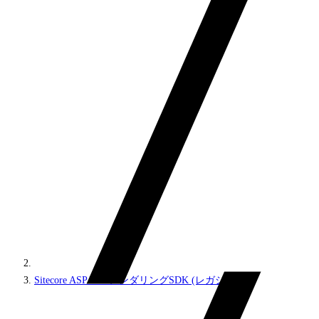
Sitecore ASP.NETレンダリングSDK (レガシー)