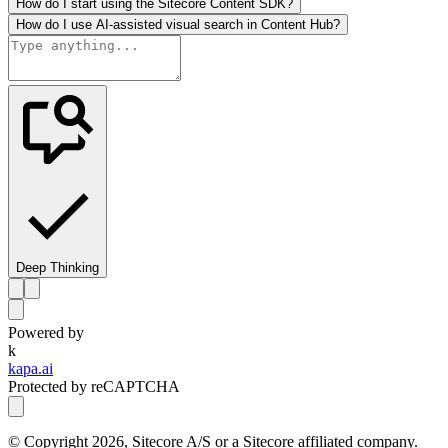
How do I start using the Sitecore Content SDK?
How do I use AI-assisted visual search in Content Hub?
Deep Thinking
Powered by
k
kapa.ai
Protected by reCAPTCHA
© Copyright
2026
, Sitecore A/S or a Sitecore affiliated company.